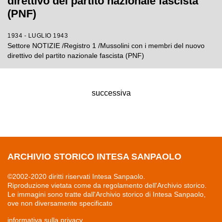
direttivo del partito nazionale fascista
(PNF)
1934 - LUGLIO 1943
Settore NOTIZIE /Registro 1 /Mussolini con i membri del nuovo
direttivo del partito nazionale fascista (PNF)
successiva
ARCHIVIO STORICO INTESA SANPAOLO
©2002-2020 diritti riservati Intesa Sanpaolo.
Riproduzione vietata come da regolamento dell'Archivio storico.
Le immagini sono tratte dall'Archivio storico di Intesa Sanpaolo,
ove non diversamente specificato
informativa sulla privacy