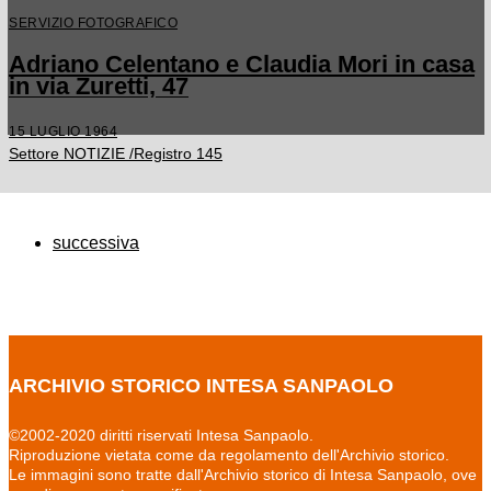
SERVIZIO FOTOGRAFICO
Adriano Celentano e Claudia Mori in casa
in via Zuretti, 47
15 LUGLIO 1964
Settore NOTIZIE /Registro 145
successiva
ARCHIVIO STORICO INTESA SANPAOLO
©2002-2020 diritti riservati Intesa Sanpaolo.
Riproduzione vietata come da regolamento dell'Archivio storico.
Le immagini sono tratte dall'Archivio storico di Intesa Sanpaolo, ove