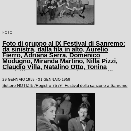
FOTO
Foto di gruppo al IX Festival di Sanremo:
da sinistra, dalla fila in alto, Aurelio
Fierro, Adriana Serra, Domenico
Modugno, Miranda Martino, Nilla Pizzi,
Claudio Villa, Natalino Otto, Tonina
Torrielli, Arturo Testa, Johnny Dorelli,
Anna D'Amico, Teddy Reno, Gino Latilla,
29 GENNAIO 1959 - 31 GENNAIO 1959
Achille Togliani, Betty Curtis, Enzo
Settore NOTIZIE /Registro 75 /9° Festival della canzone a Sanremo
Tortora, Fausto Cigliano