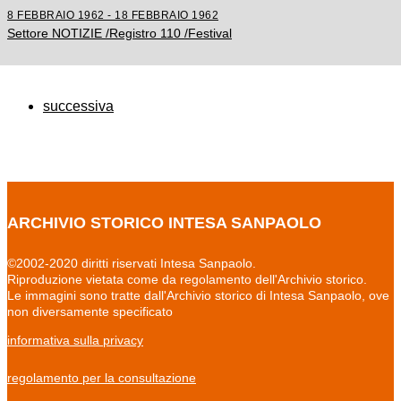
8 FEBBRAIO 1962 - 18 FEBBRAIO 1962
Settore NOTIZIE /Registro 110 /Festival
successiva
ARCHIVIO STORICO INTESA SANPAOLO
©2002-2020 diritti riservati Intesa Sanpaolo.
Riproduzione vietata come da regolamento dell'Archivio storico.
Le immagini sono tratte dall'Archivio storico di Intesa Sanpaolo, ove
non diversamente specificato
informativa sulla privacy
regolamento per la consultazione