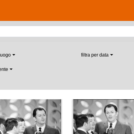
 luogo
filtra per data
 ente