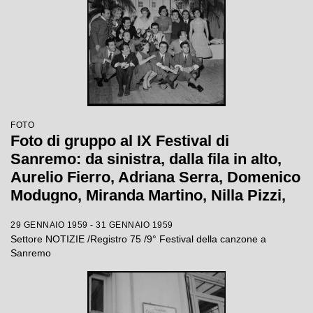
FOTO
Foto di gruppo al IX Festival di
Sanremo: da sinistra, dalla fila in alto,
Aurelio Fierro, Adriana Serra, Domenico
Modugno, Miranda Martino, Nilla Pizzi,
Claudio Villa, Natalino Otto, Tonina
29 GENNAIO 1959 - 31 GENNAIO 1959
Torrielli, Arturo Testa, Johnny Dorelli,
Settore NOTIZIE /Registro 75 /9° Festival della canzone a
Anna D'Amico, Teddy Reno, Gino Latilla,
Sanremo
Achille Togliani, Betty Curtis, Enzo
Tortora, Fausto Cigliano