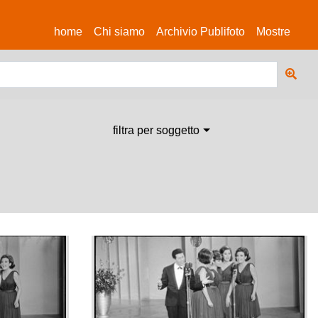
(current)
home
Chi siamo
Archivio Publifoto
Mostre
filtra per soggetto