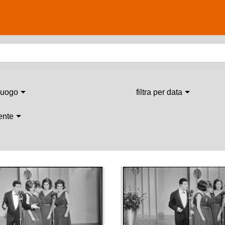
 luogo
filtra per data
 ente