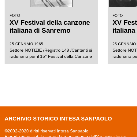
FOTO
FOTO
XV Festival della canzone
XV Fest
italiana di Sanremo
italian
25 GENNAIO 1965
25 GENNAIO
Settore NOTIZIE /Registro 149 /Cantanti si
Settore NOTI
radunano per il 15° Festival della Canzone
radunano per
ARCHIVIO STORICO INTESA SANPAOLO
©2002-2020 diritti riservati Intesa Sanpaolo.
Riproduzione vietata come da regolamento dell'Archivio storico.