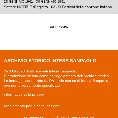
28 GENNAIO 1961 - 30 GENNAIO 1961
Settore NOTIZIE /Registro 103 /XI Festival della canzone italiana
successiva
ARCHIVIO STORICO INTESA SANPAOLO
©2002-2020 diritti riservati Intesa Sanpaolo.
Riproduzione vietata come da regolamento dell'Archivio storico.
Le immagini sono tratte dall'Archivio storico di Intesa Sanpaolo,
ove non diversamente specificato
informativa sulla privacy
regolamento per la consultazione