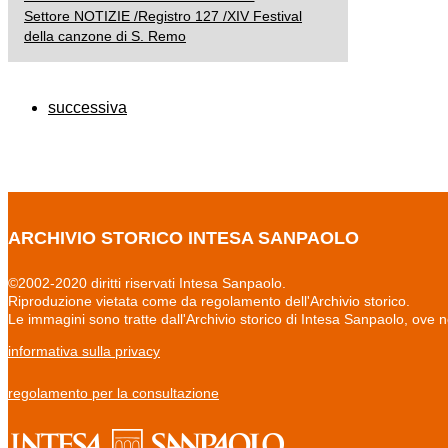
Settore NOTIZIE /Registro 127 /XIV Festival
della canzone di S. Remo
successiva
ARCHIVIO STORICO INTESA SANPAOLO
©2002-2020 diritti riservati Intesa Sanpaolo.
Riproduzione vietata come da regolamento dell'Archivio storico.
Le immagini sono tratte dall'Archivio storico di Intesa Sanpaolo, ove 
informativa sulla privacy
regolamento per la consultazione