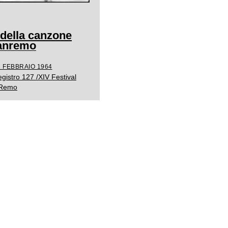
 della canzone
Sanremo
1 FEBBRAIO 1964
gistro 127 /XIV Festival
. Remo