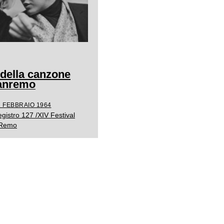
 della canzone
Sanremo
1 FEBBRAIO 1964
gistro 127 /XIV Festival
. Remo