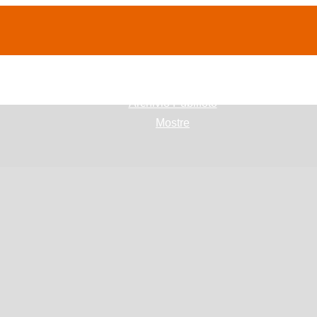
(current)
home
Chi siamo
Archivio Publifoto
Mostre