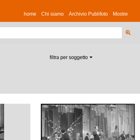
(current)
home
Chi siamo
Archivio Publifoto
Mostre
filtra per soggetto