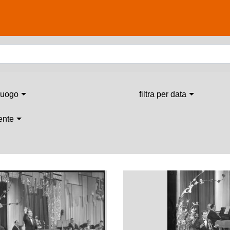
 luogo
filtra per data
 ente