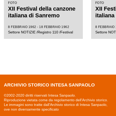
FOTO
FOTO
XII Festival della canzone
XII Fest
italiana di Sanremo
italian
8 FEBBRAIO 1962 - 18 FEBBRAIO 1962
8 FEBBRAIO 
Settore NOTIZIE /Registro 110 /Festival
Settore NOTI
ARCHIVIO STORICO INTESA SANPAOLO
©2002-2020 diritti riservati Intesa Sanpaolo.
Riproduzione vietata come da regolamento dell'Archivio storico.
Le immagini sono tratte dall'Archivio storico di Intesa Sanpaolo,
ove non diversamente specificato