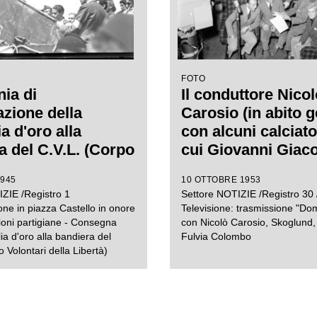
FOTO
ia di
Il conduttore Nicol
zione della
Carosio (in abito 
a d'oro alla
con alcuni calciato
a del C.V.L. (Corpo
cui Giovanni Giac
i della libertà)
Karl Lennart Skog
1945
10 OTTOBRE 1953
Gunnar Gren duran
ZIE /Registro 1
Settore NOTIZIE /Registro 30 /
trasmissione
one in piazza Castello in onore
Televisione: trasmissione "Do
sperimentale RAI
ioni partigiane - Consegna
con Nicolò Carosio, Skoglund
ia d'oro alla bandiera del
Fulvia Colombo
"Domani in gara"
 Volontari della Libertà)