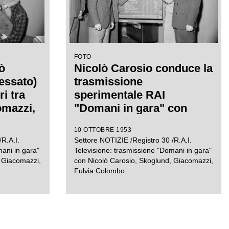
FOTO
ò
Nicolò Carosio conduce la
gessato)
trasmissione
ri tra
sperimentale RAI
omazzi,
"Domani in gara" con
lund e
Fulvia Colombo; a sinistra
10 OTTOBRE 1953
te la
i calciatori Giovanni
R.A.I.
Settore NOTIZIE /Registro 30 /R.A.I.
Giacomazzi e Gunnar
mani in gara"
Televisione: trasmissione "Domani in gara"
Gren commentano la
, Giacomazzi,
con Nicolò Carosio, Skoglund, Giacomazzi,
Fulvia Colombo
schedina del Totocalcio
concorso n. 5