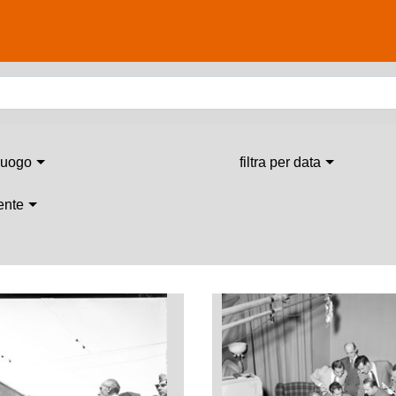
 luogo
filtra per data
 ente