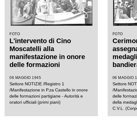
FOTO
FOTO
L'intervento di Cino
Cerimon
Moscatelli alla
assegna
manifestazione in onore
medagli
delle formazioni
bandier
partigiane in piazza
volontar
06 MAGGIO 1945
06 MAGGIO 
Castello a Milano
Settore NOTIZIE /Registro 1
Settore NOTI
/Manifestazione in P.za Castello in onore
/Manifestazi
delle formazioni partigiane - Autorità e
delle formaz
oratori ufficiali (primi piani)
della medagl
C.V.L. (Corpo