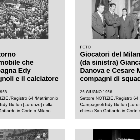
FOTO
torno
Giocatori del Milan
omobile che
(da sinistra) Gianc
agna Edy
Danova e Cesare M
oli e il calciatore
compagni di squad
 Buffon il giorno
Lorenzo Buffon, osp
1958
26 GIUGNO 1958
o matrimonio che si
suo matrimonio c
ZIE /Registro 64 /Matrimonio
Settore NOTIZIE /Registro 64
a celebrato nella
Campagnoli nella 
dy-Buffon [Lorenzo] nella
Campagnoli Edy-Buffon [Loren
di San Gottardo in
di San Gottardo in
ottardo in Corte a Milano
chiesa San Gottardo in Corte 
 Milano
Milano