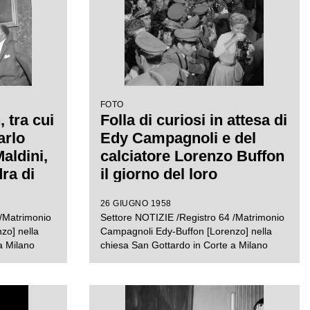
FOTO
, tra cui
Folla di curiosi in attesa di
arlo
Edy Campagnoli e del
aldini,
calciatore Lorenzo Buffon
ra di
il giorno del loro
iti al
matrimonio, presso la
26 GIUGNO 1958
on Edy
chiesa di San Gottardo in
 /Matrimonio
Settore NOTIZIE /Registro 64 /Matrimonio
chiesa
Corte, a Milano
zo] nella
Campagnoli Edy-Buffon [Lorenzo] nella
 Corte a
a Milano
chiesa San Gottardo in Corte a Milano