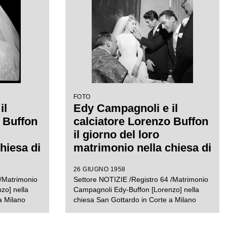
FOTO
il
Edy Campagnoli e il
 Buffon
calciatore Lorenzo Buffon
il giorno del loro
hiesa di
matrimonio nella chiesa di
rte a
San Gottardo in Corte a
26 GIUGNO 1958
Milano
 /Matrimonio
Settore NOTIZIE /Registro 64 /Matrimonio
zo] nella
Campagnoli Edy-Buffon [Lorenzo] nella
a Milano
chiesa San Gottardo in Corte a Milano