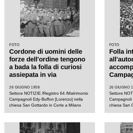
FOTO
FOTO
Cordone di uomini delle
Folla in
forze dell'ordine tengono
all'aut
a bada la folla di curiosi
accomp
assiepata in via
Campagn
Francesco Pecorari, a
Lorenzo
26 GIUGNO 1958
26 GIUGNO 
Milano, in attesa di Edy
del lor
Settore NOTIZIE /Registro 64 /Matrimonio
Settore NOTI
Campagnoli e del
è appen
Campagnoli Edy-Buffon [Lorenzo] nella
Campagnoli E
calciatore Lorenzo Buffon
chiesa 
chiesa San Gottardo in Corte a Milano
chiesa San G
il giorno del loro
Corte a
matrimonio nella chiesa di
San Gottardo in Corte