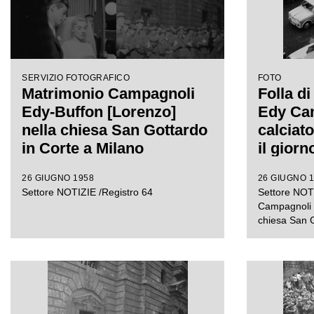
SERVIZIO FOTOGRAFICO
FOTO
Matrimonio Campagnoli
Folla di
Edy-Buffon [Lorenzo]
Edy Cam
nella chiesa San Gottardo
calciat
in Corte a Milano
il giorn
matrimo
26 GIUGNO 1958
26 GIUGNO 
chiesa 
Settore NOTIZIE /Registro 64
Settore NOTI
Corte, 
Campagnoli E
chiesa San G