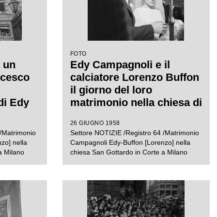
FOTO
a un
Edy Campagnoli e il
ncesco
calciatore Lorenzo Buffon
il giorno del loro
di Edy
matrimonio nella chiesa di
San Gottardo in Corte a
26 GIUGNO 1958
 Buffon
Milano
 /Matrimonio
Settore NOTIZIE /Registro 64 /Matrimonio
nella
zo] nella
Campagnoli Edy-Buffon [Lorenzo] nella
ardo in
a Milano
chiesa San Gottardo in Corte a Milano