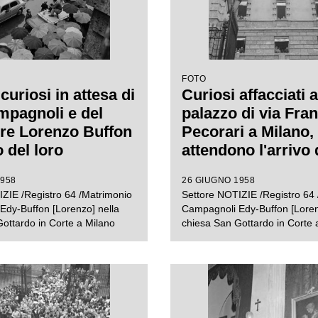
FOTO
 curiosi in attesa di
Curiosi affacciati 
pagnoli e del
palazzo di via Fra
ore Lorenzo Buffon
Pecorari a Milano,
o del loro
attendono l'arrivo 
nio, presso la
Campagnoli e del
1958
26 GIUGNO 1958
di San Gottardo in
calciatore Lorenzo
ZIE /Registro 64 /Matrimonio
Settore NOTIZIE /Registro 64
a Milano
che si sposeranno 
dy-Buffon [Lorenzo] nella
Campagnoli Edy-Buffon [Loren
chiesa di San Gott
ottardo in Corte a Milano
chiesa San Gottardo in Corte 
Corte