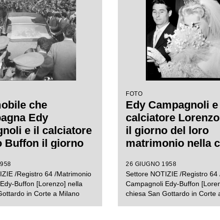
FOTO
obile che
Edy Campagnoli e 
agna Edy
calciatore Lorenzo
oli e il calciatore
il giorno del loro
 Buffon il giorno
matrimonio nella c
o matrimonio,
San Gottardo in Co
1958
26 GIUGNO 1958
o nella chiesa di
Milano
ZIE /Registro 64 /Matrimonio
Settore NOTIZIE /Registro 64
tardo in Corte a
dy-Buffon [Lorenzo] nella
Campagnoli Edy-Buffon [Loren
 circondata da una
ottardo in Corte a Milano
chiesa San Gottardo in Corte 
 curiosi