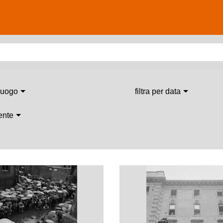
 luogo
filtra per data
 ente