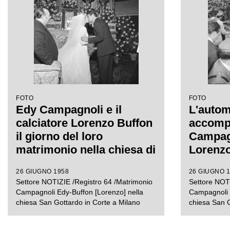
FOTO
FOTO
Edy Campagnoli e il
L'autom
calciatore Lorenzo Buffon
accomp
il giorno del loro
Campagn
matrimonio nella chiesa di
Lorenzo
San Gottardo in Corte a
del lor
26 GIUGNO 1958
26 GIUGNO 
Milano
celebrat
Settore NOTIZIE /Registro 64 /Matrimonio
Settore NOTI
San Got
Campagnoli Edy-Buffon [Lorenzo] nella
Campagnoli E
Milano,
chiesa San Gottardo in Corte a Milano
chiesa San G
folla di