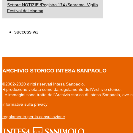
Settore NOTIZIE /Registro 174 /Sanremo. Vigilia
Festival del cinema
successiva
ARCHIVIO STORICO INTESA SANPAOLO
©2002-2020 diritti riservati Intesa Sanpaolo.
Riproduzione vietata come da regolamento dell'Archivio storico.
Le immagini sono tratte dall'Archivio storico di Intesa Sanpaolo, ove 
informativa sulla privacy
regolamento per la consultazione