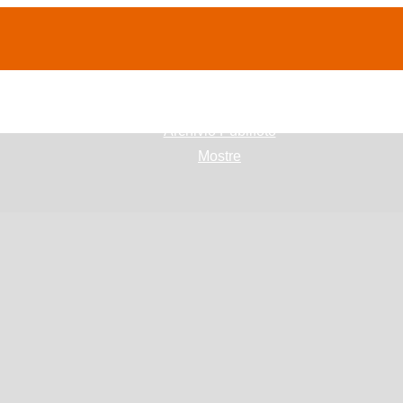
(current)
home
Chi siamo
Archivio Publifoto
Mostre