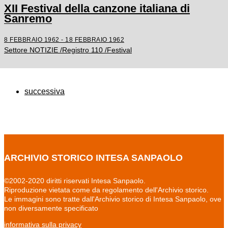
XII Festival della canzone italiana di
Sanremo
8 FEBBRAIO 1962 - 18 FEBBRAIO 1962
Settore NOTIZIE /Registro 110 /Festival
successiva
ARCHIVIO STORICO INTESA SANPAOLO
©2002-2020 diritti riservati Intesa Sanpaolo.
Riproduzione vietata come da regolamento dell'Archivio storico.
Le immagini sono tratte dall'Archivio storico di Intesa Sanpaolo, ove
non diversamente specificato
informativa sulla privacy