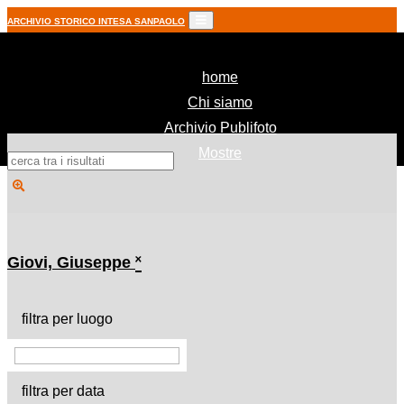
ARCHIVIO STORICO INTESA SANPAOLO
(current)
home
Chi siamo
Archivio Publifoto
Mostre
Giovi, Giuseppe
˟
filtra per luogo
filtra per data