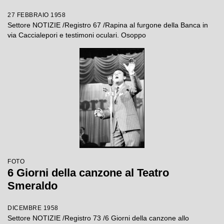
cosiddetta "banda di via Osoppo".
27 FEBBRAIO 1958
L'autocarro, con a bordo due membri
Settore NOTIZIE /Registro 67 /Rapina al furgone della Banca in
della banda, si è schiantato frontalmente
via Caccialepori e testimoni oculari. Osoppo
contro il furgone della Banca
fermandolo
FOTO
6 Giorni della canzone al Teatro
Smeraldo
DICEMBRE 1958
Settore NOTIZIE /Registro 73 /6 Giorni della canzone allo