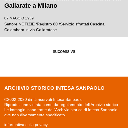
Gallarate a Milano
07 MAGGIO 1959
Settore NOTIZIE /Registro 80 /Servizio sfrattati Cascina
Colombara in via Gallaratese
successiva
ARCHIVIO STORICO INTESA SANPAOLO
©2002-2020 diritti riservati Intesa Sanpaolo.
Riproduzione vietata come da regolamento dell'Archivio storico.
Le immagini sono tratte dall'Archivio storico di Intesa Sanpaolo,
ove non diversamente specificato
informativa sulla privacy