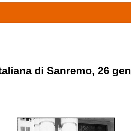
(current)
home
Chi siamo
Archivio Publifoto
Mostre
italiana di Sanremo, 26 ge