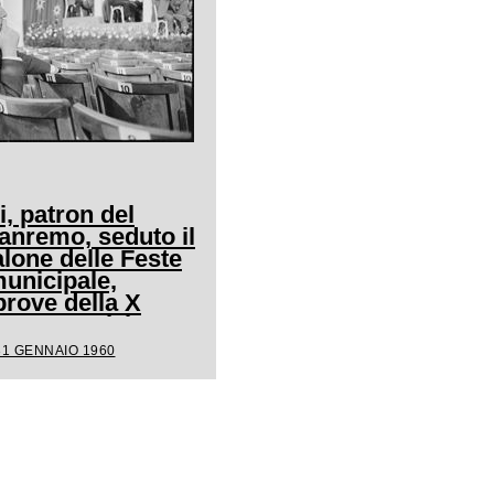
i, patron del
Sanremo, seduto il
alone delle Feste
unicipale,
prove della X
la competizione
31 GENNAIO 1960