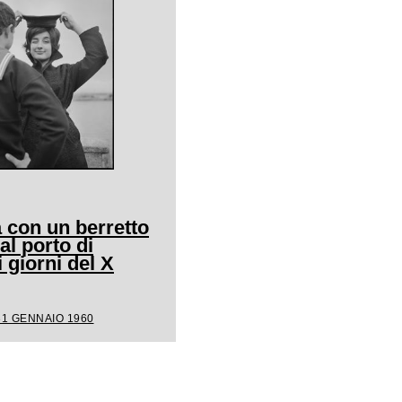
 con un berretto
al porto di
giorni del X
31 GENNAIO 1960