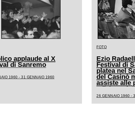
FOTO
lico applaude al X
Ezio Radaell
ival di Sanremo
Festival di 
platea nel S
del Casinò m
AIO 1960 - 31 GENNAIO 1960
assiste alle 
edizione del
canora
26 GENNAIO 1960 - 