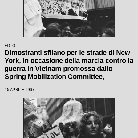
FOTO
Dimostranti sfilano per le strade di New
York, in occasione della marcia contro la
guerra in Vietnam promossa dallo
Spring Mobilization Committee,
mostrando un cartellone con il ritratto
15 APRILE 1967
del presidente Lyndon Johnson