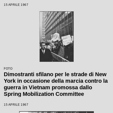
in Vietnam promossa dallo Spring
15 APRILE 1967
Mobilization Committee
FOTO
Dimostranti sfilano per le strade di New
York in occasione della marcia contro la
guerra in Vietnam promossa dallo
Spring Mobilization Committee
15 APRILE 1967