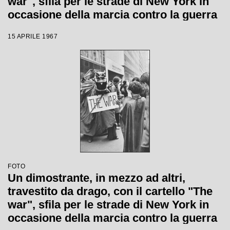
war", sfila per le strade di New York in
occasione della marcia contro la guerra
in Vietnam promossa dallo Spring
15 APRILE 1967
Mobilization Committee
FOTO
Un dimostrante, in mezzo ad altri,
travestito da drago, con il cartello "The
war", sfila per le strade di New York in
occasione della marcia contro la guerra