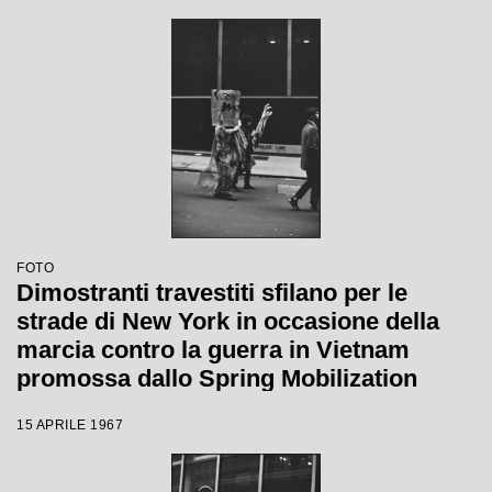
invitano al ritiro delle truppe
FOTO
Dimostranti travestiti sfilano per le
strade di New York in occasione della
marcia contro la guerra in Vietnam
promossa dallo Spring Mobilization
Committee
15 APRILE 1967