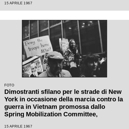
15 APRILE 1967
invitano al ritiro delle truppe
FOTO
Dimostranti sfilano per le strade di New
York in occasione della marcia contro la
guerra in Vietnam promossa dallo
Spring Mobilization Committee,
mostrando cartelli con scritte che
15 APRILE 1967