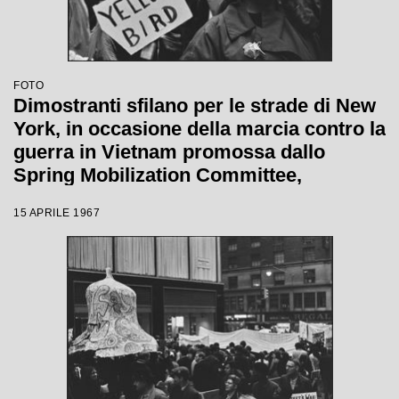
FOTO
Dimostranti sfilano per le strade di New
York, in occasione della marcia contro la
guerra in Vietnam promossa dallo
Spring Mobilization Committee,
mostrando un cartello con la scritta
15 APRILE 1967
"Yellow Bird"