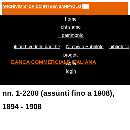
ARCHIVIO STORICO INTESA SANPAOLO
(current)
home
chi siamo
il patrimonio
gli archivi delle banche
l'archivio Publifoto
biblioteca
progetti
BANCA COMMERCIALE ITALIANA
storie
login
Fascicoli matricola del Personale
nn. 1-2200 (assunti fino a 1908),
1894 - 1908