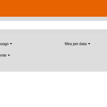
 luogo
filtra per data
 ente