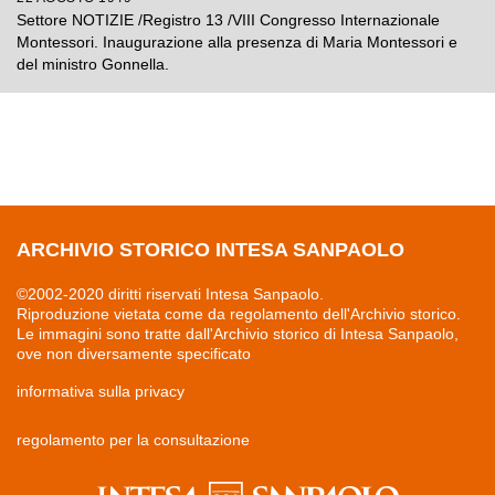
Settore NOTIZIE /Registro 13 /VIII Congresso Internazionale
Montessori. Inaugurazione alla presenza di Maria Montessori e
del ministro Gonnella.
ARCHIVIO STORICO INTESA SANPAOLO
©2002-2020 diritti riservati Intesa Sanpaolo.
Riproduzione vietata come da regolamento dell'Archivio storico.
Le immagini sono tratte dall'Archivio storico di Intesa Sanpaolo,
ove non diversamente specificato
informativa sulla privacy
regolamento per la consultazione