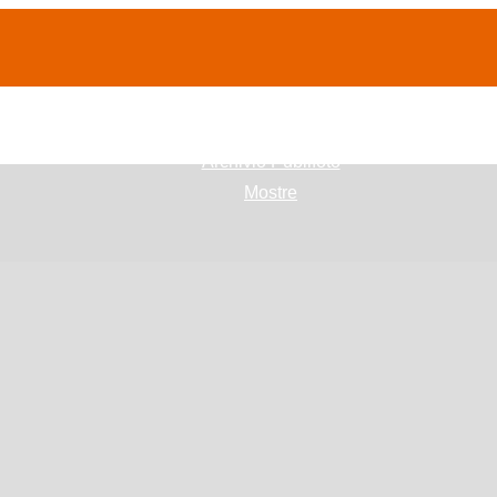
(current)
home
Chi siamo
Archivio Publifoto
Mostre