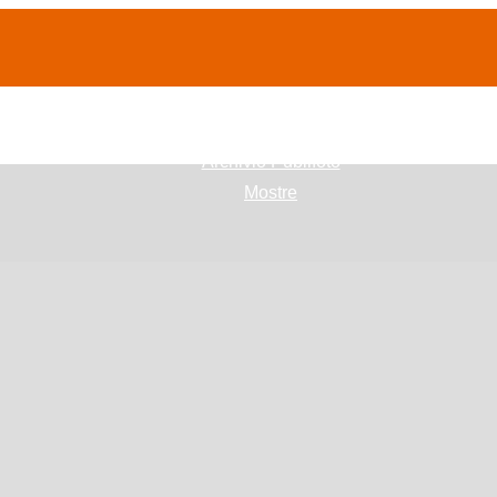
(current)
home
Chi siamo
Archivio Publifoto
Mostre