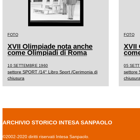
FOTO
FOTO
XVII Olimpiade nota anche
XVII
come Olimpiadi di Roma
come
10 SETTEMBRE 1960
05 SETT
settore SPORT /14° Libro Sport /Cerimonia di
settore
chiusura
chiusur
ARCHIVIO STORICO INTESA SANPAOLO
©2002-2020 diritti riservati Intesa Sanpaolo.