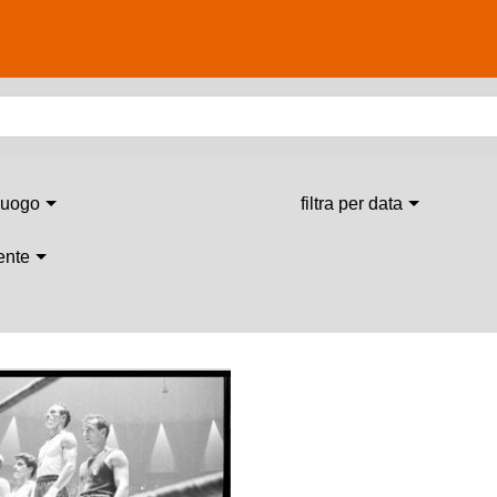
 luogo
filtra per data
 ente