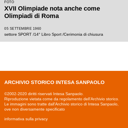
FOTO
XVII Olimpiade nota anche come
Olimpiadi di Roma
05 SETTEMBRE 1960
settore SPORT /14° Libro Sport /Cerimonia di chiusura
ARCHIVIO STORICO INTESA SANPAOLO
©2002-2020 diritti riservati Intesa Sanpaolo.
Riproduzione vietata come da regolamento dell'Archivio storico.
Le immagini sono tratte dall'Archivio storico di Intesa Sanpaolo,
ove non diversamente specificato
informativa sulla privacy