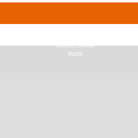
(current)
home
Chi siamo
Archivio Publifoto
Mostre