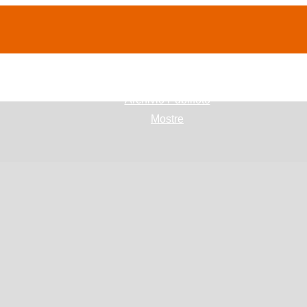
(current)
home
Chi siamo
Archivio Publifoto
Mostre