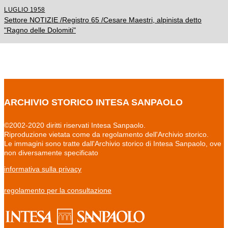
LUGLIO 1958
Settore NOTIZIE /Registro 65 /Cesare Maestri, alpinista detto
"Ragno delle Dolomiti"
ARCHIVIO STORICO INTESA SANPAOLO
©2002-2020 diritti riservati Intesa Sanpaolo.
Riproduzione vietata come da regolamento dell'Archivio storico.
Le immagini sono tratte dall'Archivio storico di Intesa Sanpaolo, ove
non diversamente specificato
informativa sulla privacy
regolamento per la consultazione