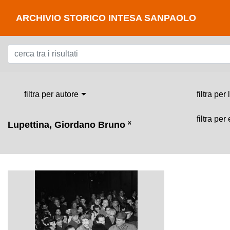
ARCHIVIO STORICO INTESA SANPAOLO
filtra per autore
filtra per
filtra per
Lupettina, Giordano Bruno
˟