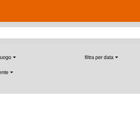
 luogo
filtra per data
 ente