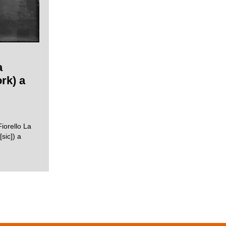
a
rk) a
iorello La
sic]) a