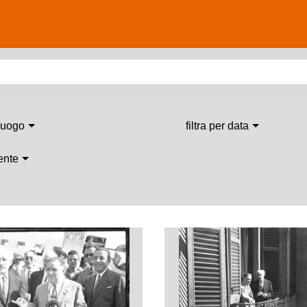
 luogo
filtra per data
 ente