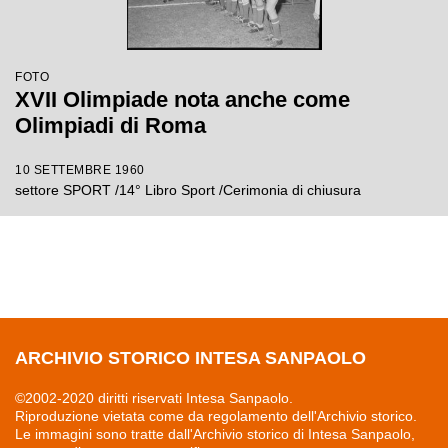
FOTO
XVII Olimpiade nota anche come
Olimpiadi di Roma
10 SETTEMBRE 1960
settore SPORT /14° Libro Sport /Cerimonia di chiusura
ARCHIVIO STORICO INTESA SANPAOLO
©2002-2020 diritti riservati Intesa Sanpaolo.
Riproduzione vietata come da regolamento dell'Archivio storico.
Le immagini sono tratte dall'Archivio storico di Intesa Sanpaolo,