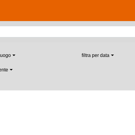
 luogo
filtra per data
 ente