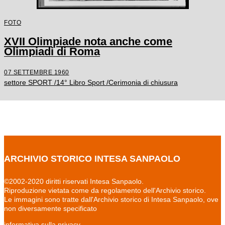
FOTO
XVII Olimpiade nota anche come
Olimpiadi di Roma
07 SETTEMBRE 1960
settore SPORT /14° Libro Sport /Cerimonia di chiusura
ARCHIVIO STORICO INTESA SANPAOLO
©2002-2020 diritti riservati Intesa Sanpaolo.
Riproduzione vietata come da regolamento dell'Archivio storico.
Le immagini sono tratte dall'Archivio storico di Intesa Sanpaolo, ove
non diversamente specificato
informativa sulla privacy