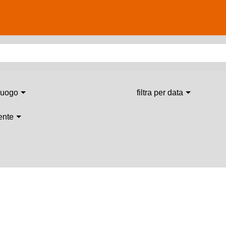
 luogo
filtra per data
 ente