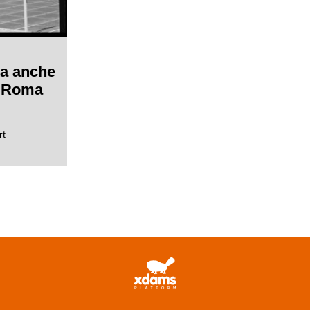
ta anche
i Roma
rt