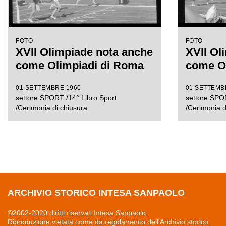
FOTO
FOTO
XVII Olimpiade nota anche
XVII Ol
come Olimpiadi di Roma
come O
01 SETTEMBRE 1960
01 SETTEMB
settore SPORT /14° Libro Sport
settore SPOR
/Cerimonia di chiusura
/Cerimonia d
ARCHIVIO STORICO INTESA SANPAOLO
©2002-2020 diritti riservati Intesa Sanpaolo.
Riproduzione vietata come da regolamento dell'Archivio storico.