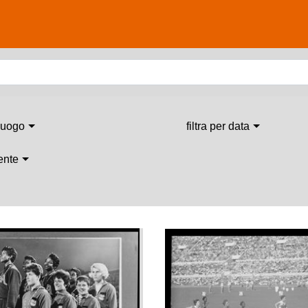
 luogo
filtra per data
 ente