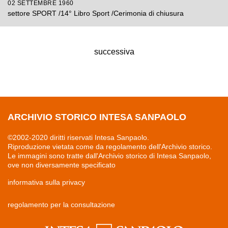
02 SETTEMBRE 1960
settore SPORT /14° Libro Sport /Cerimonia di chiusura
successiva
ARCHIVIO STORICO INTESA SANPAOLO
©2002-2020 diritti riservati Intesa Sanpaolo.
Riproduzione vietata come da regolamento dell'Archivio storico.
Le immagini sono tratte dall'Archivio storico di Intesa Sanpaolo,
ove non diversamente specificato
informativa sulla privacy
regolamento per la consultazione