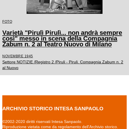
FOTO
Varietà "Pirulì Pirulì... non andrà sempre
così" messo in scena della Compagnia
Zabum n. 2 al Teatro Nuovo di Milano
NOVEMBRE 1945
Settore NOTIZIE /Registro 2 /Piruli - Piruli. Compagnia Zabum n. 2
al Nuovo
ARCHIVIO STORICO INTESA SANPAOLO
©2002-2020 diritti riservati Intesa Sanpaolo.
Riproduzione vietata come da regolamento dell'Archivio storico.