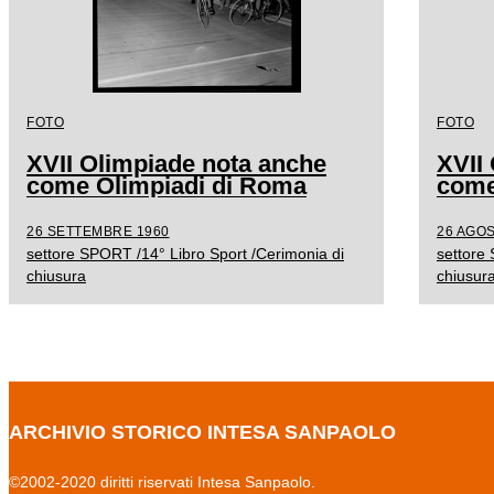
FOTO
FOTO
XVII Olimpiade nota anche
XVII
come Olimpiadi di Roma
come
26 SETTEMBRE 1960
26 AGOS
settore SPORT /14° Libro Sport /Cerimonia di
settore
chiusura
chiusur
ARCHIVIO STORICO INTESA SANPAOLO
©2002-2020 diritti riservati Intesa Sanpaolo.