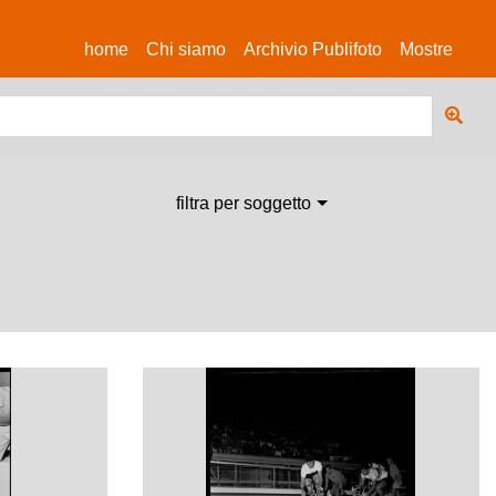
(current)
home
Chi siamo
Archivio Publifoto
Mostre
filtra per soggetto