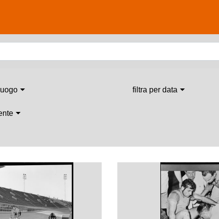
 luogo
filtra per data
 ente