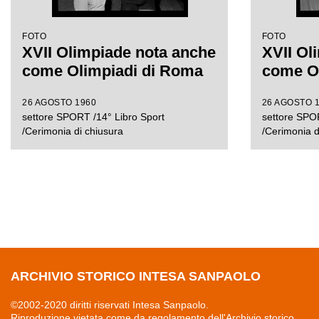
FOTO
FOTO
XVII Olimpiade nota anche
XVII Ol
come Olimpiadi di Roma
come O
26 AGOSTO 1960
26 AGOSTO 
settore SPORT /14° Libro Sport
settore SPOR
/Cerimonia di chiusura
/Cerimonia d
ARCHIVIO STORICO INTESA SANPAOLO
©2002-2020 diritti riservati Intesa Sanpaolo.
Riproduzione vietata come da regolamento dell'Archivio storico.