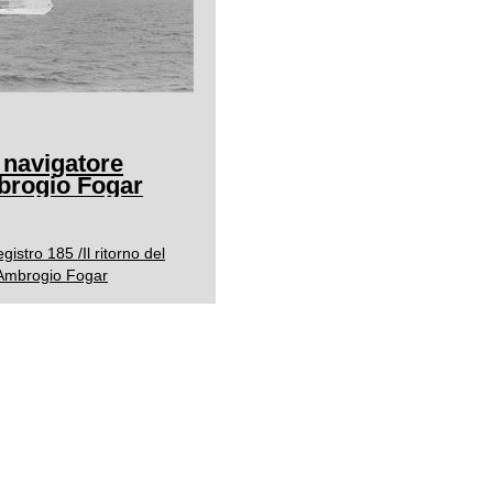
l navigatore
mbrogio Fogar
istro 185 /Il ritorno del
o Ambrogio Fogar