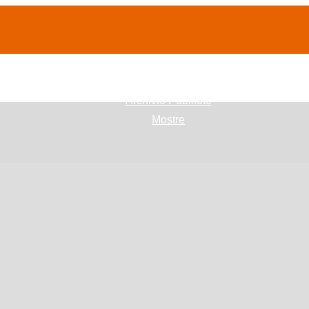
(current)
home
Chi siamo
Archivio Publifoto
Mostre