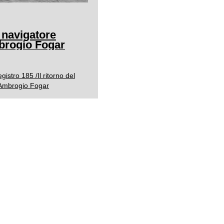
l navigatore
mbrogio Fogar
istro 185 /Il ritorno del
o Ambrogio Fogar