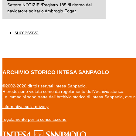
Settore NOTIZIE /Registro 185 /Il ritorno del
navigatore solitario Ambrogio Fogar
successiva
ARCHIVIO STORICO INTESA SANPAOLO
©2002-2020 diritti riservati Intesa Sanpaolo.
Riproduzione vietata come da regolamento dell'Archivio storico.
Le immagini sono tratte dall'Archivio storico di Intesa Sanpaolo, ove 
informativa sulla privacy
regolamento per la consultazione