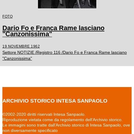
FOTO
Dario Fo e Franca Rame lasciano
"Canzonissima"
19 NOVEMBRE 1962
Settore NOTIZIE /Registro 116 /Dario Fo e Franca Rame lasciano
"Canzonissima"
ARCHIVIO STORICO INTESA SANPAOLO
©2002-2020 diritti riservati Intesa Sanpaolo.
Riproduzione vietata come da regolamento dell'Archivio storico.
Le immagini sono tratte dall'Archivio storico di Intesa Sanpaolo, ove
non diversamente specificato