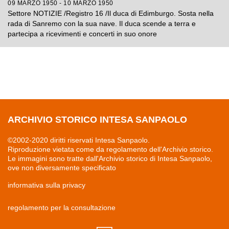
09 MARZO 1950 - 10 MARZO 1950
Settore NOTIZIE /Registro 16 /Il duca di Edimburgo. Sosta nella
rada di Sanremo con la sua nave. Il duca scende a terra e
partecipa a ricevimenti e concerti in suo onore
ARCHIVIO STORICO INTESA SANPAOLO
©2002-2020 diritti riservati Intesa Sanpaolo.
Riproduzione vietata come da regolamento dell'Archivio storico.
Le immagini sono tratte dall'Archivio storico di Intesa Sanpaolo,
ove non diversamente specificato
informativa sulla privacy
regolamento per la consultazione