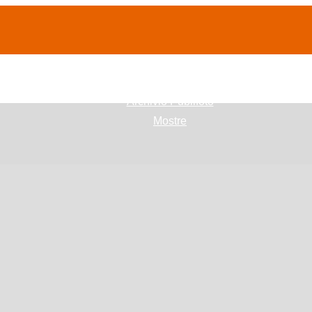
(current)
home
Chi siamo
Archivio Publifoto
Mostre