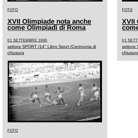
FOTO
FOTO
XVII Olimpiade nota anche
XVII
come Olimpiadi di Roma
come
01 SETTEMBRE 1960
01 SET
settore SPORT /14° Libro Sport /Cerimonia di
settore
chiusura
chiusur
FOTO