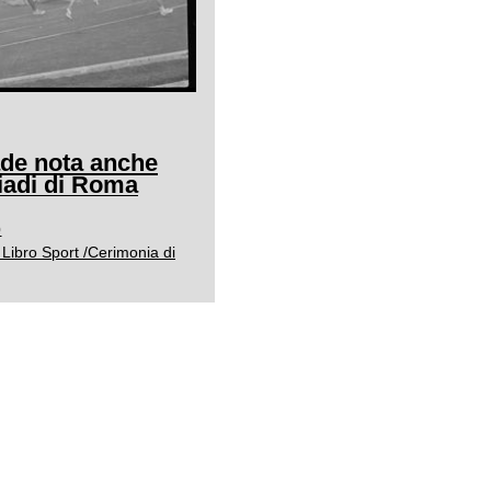
ade nota anche
adi di Roma
0
Libro Sport /Cerimonia di