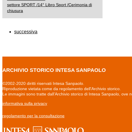
settore SPORT /14° Libro Sport /Cerimonia di
chiusura
successiva
ARCHIVIO STORICO INTESA SANPAOLO
©2002-2020 diritti riservati Intesa Sanpaolo.
Riproduzione vietata come da regolamento dell'Archivio storico.
Le immagini sono tratte dall'Archivio storico di Intesa Sanpaolo, ove 
informativa sulla privacy
regolamento per la consultazione