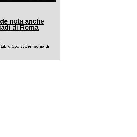
ade nota anche
adi di Roma
0
Libro Sport /Cerimonia di