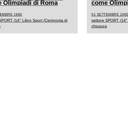
 Olimpiadi di Roma
come Olimpi
TEMBRE 1960
01 SETTEMBRE 196
 SPORT /14° Libro Sport /Cerimonia di
settore SPORT /14° 
a
chiusura