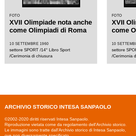
FOTO
FOTO
XVII Olimpiade nota anche
XVII Ol
come Olimpiadi di Roma
come O
10 SETTEMBRE 1960
10 SETTEMB
settore SPORT /14° Libro Sport
settore SPOR
/Cerimonia di chiusura
/Cerimonia d
ARCHIVIO STORICO INTESA SANPAOLO
©2002-2020 diritti riservati Intesa Sanpaolo.
Riproduzione vietata come da regolamento dell'Archivio storico.
Le immagini sono tratte dall'Archivio storico di Intesa Sanpaolo,
ove non diversamente specificato