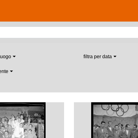
 luogo
filtra per data
 ente