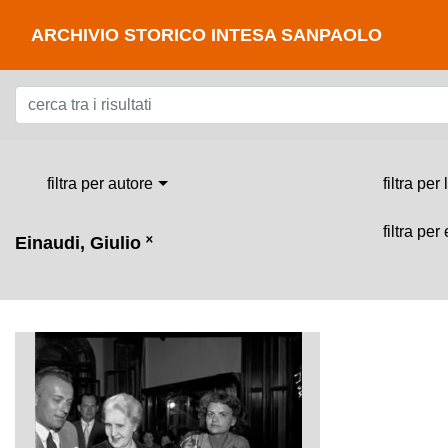
ARCHIVIO STORICO INTESA SANPAOLO
filtra per autore
filtra per
filtra per
Einaudi, Giulio
˟