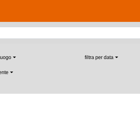
 luogo
filtra per data
 ente