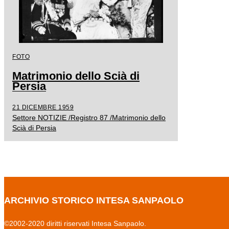
FOTO
Matrimonio dello Scià di
Persia
21 DICEMBRE 1959
Settore NOTIZIE /Registro 87 /Matrimonio dello
Scià di Persia
ARCHIVIO STORICO INTESA SANPAOLO
©2002-2020 diritti riservati Intesa Sanpaolo.