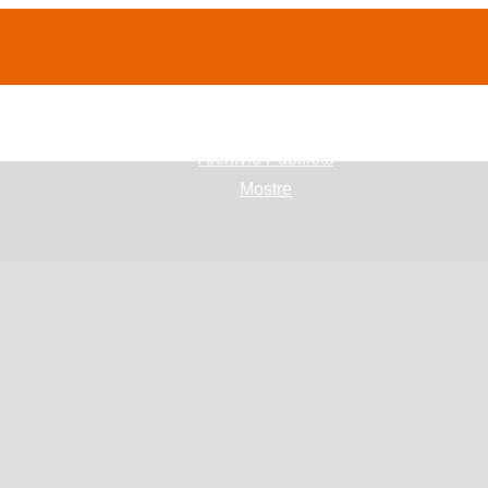
(current)
home
Chi siamo
Archivio Publifoto
Mostre