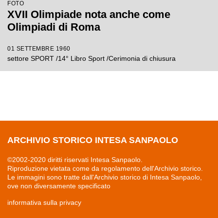
FOTO
XVII Olimpiade nota anche come
Olimpiadi di Roma
01 SETTEMBRE 1960
settore SPORT /14° Libro Sport /Cerimonia di chiusura
ARCHIVIO STORICO INTESA SANPAOLO
©2002-2020 diritti riservati Intesa Sanpaolo.
Riproduzione vietata come da regolamento dell'Archivio storico.
Le immagini sono tratte dall'Archivio storico di Intesa Sanpaolo,
ove non diversamente specificato
informativa sulla privacy