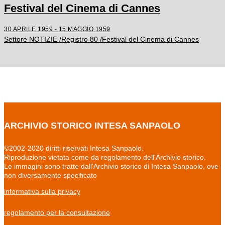
Festival del Cinema di Cannes
30 APRILE 1959 - 15 MAGGIO 1959
Settore NOTIZIE /Registro 80 /Festival del Cinema di Cannes
ARCHIVIO STORICO INTESA SANPAOLO
©2002-2020 diritti riservati Intesa Sanpaolo.
Riproduzione vietata come da regolamento dell'Archivio storico.
Le immagini sono tratte dall'Archivio storico di Intesa Sanpaolo, ove
non diversamente specificato
informativa sulla privacy
regolamento per la consultazione