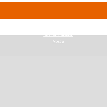
(current)
home
Chi siamo
Archivio Publifoto
Mostre