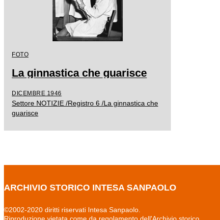
FOTO
La ginnastica che guarisce
DICEMBRE 1946
Settore NOTIZIE /Registro 6 /La ginnastica che
guarisce
ARCHIVIO STORICO INTESA SANPAOLO
©2002-2020 diritti riservati Intesa Sanpaolo.
Riproduzione vietata come da regolamento dell'Archivio storico.