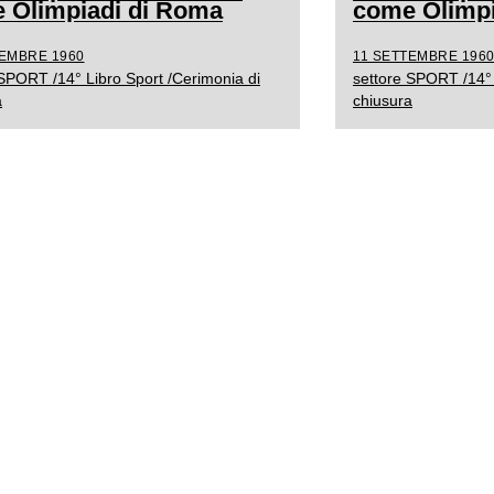
 Olimpiadi di Roma
come Olimpi
TEMBRE 1960
11 SETTEMBRE 196
 SPORT /14° Libro Sport /Cerimonia di
settore SPORT /14° 
a
chiusura