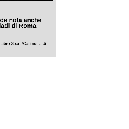
ade nota anche
adi di Roma
0
Libro Sport /Cerimonia di