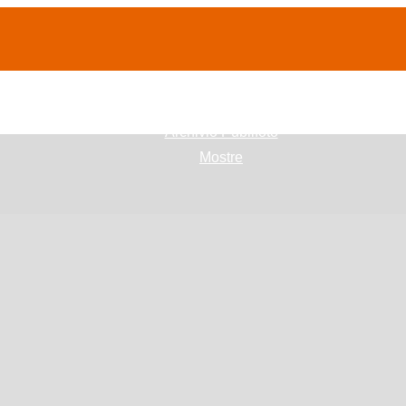
(current)
home
Chi siamo
Archivio Publifoto
Mostre