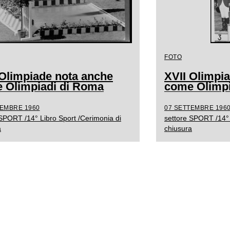
FOTO
 Olimpiade nota anche
XVII Olimpi
 Olimpiadi di Roma
come Olimpi
TEMBRE 1960
07 SETTEMBRE 196
 SPORT /14° Libro Sport /Cerimonia di
settore SPORT /14° 
a
chiusura