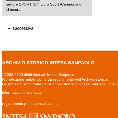
settore SPORT /14° Libro Sport /Cerimonia di
chiusura
successiva
ARCHIVIO STORICO INTESA SANPAOLO
©2002-2020 diritti riservati Intesa Sanpaolo.
Riproduzione vietata come da regolamento dell'Archivio storico.
Le immagini sono tratte dall'Archivio storico di Intesa Sanpaolo, ove 
informativa sulla privacy
regolamento per la consultazione